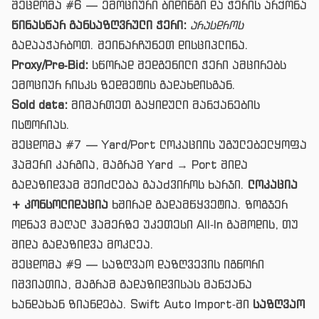
შეცდომა #6 — ემოციური ბიდინგი და ჭერის არქონა
წინასწარ განსაზღვრული ჭერი:
არასდროს
გადააჭარბოთ. შეინარჩუნეთ დისციპლინა.
Proxy/Pre‑Bid:
სწორად შედგენილი ჭერი ამცირებს
ემოციურ რისკს ზედმეტის გადახდისგან.
Sold data:
მიმართეთ გაყიდული მანქანების
ისტორიას.
შეცდომა #7 — Yard/Port ლოკაციის უგულებელყოფა
ჰამერი კარგია, მაგრამ Yard → Port შიდა
გადაზიდვამ შეიძლება გააძვიროს ხარჯი.
ლოკაცია
+ კონსოლიდაცია
ხშირად გადამწყვეტია. ზოგჯერ
ოდნავ მაღალ ჰამერზე უკეთესი All‑In გამოდის, თუ
შიდა გადაზიდვა მოკლეა.
შეცდომა #9 — საზღვაო დაზღვევის იგნორი
იშვიათია, მაგრამ გადაზიდვისას მანქანა
ხანდახან ზიანდება. Swift Auto Import‑ში
საზღვაო