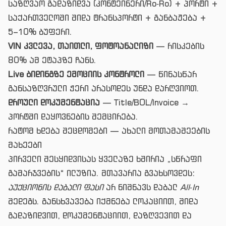
საზღვაო გადაზიდვა (კონტეინერი/Ro‑Ro) + პორტი +
საქართველოში შიდა ტრანსპორტი + განბაჟება +
5–10% ბუფერი.
VIN კვლევა, თაითლი, ფოტოანალიზი
— რისკების
80% ამ ეტაპზე ჩანს.
Live ბიდინგზე ემოციის კონტროლი
— წინასწარ
განსაზღვრული ჭერი არასოდეს უნდა დარღვიოთ.
დროული დოკუმენტაცია
— Title/BOL/Invoice →
პორტში დაყოვნების შემცირება.
რატომ ხდება შეცდომები — ახალი მოთამაშეების
მახეები
პირველი შესყიდვისას ყველაზე ხშირია „სწრაფი
გამარჯვების“ ილუზია. მთავარია გვახსოვდეს:
აუქციონის დაბალი ფასი
არ ნიშნავს დაბალ
All‑In
შედეგს. განსხვავება იქმნება ლოკაციით, შიდა
გადაზიდვით, დოკუმენტაციით, დაზღვევით და