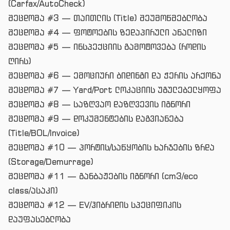
(Carfax/AutoCheck)
შეცდომა #3 — თაითლის (Title) შეუმოწმებლობა
შეცდომა #4 — ფოტოების ზედაპირული ანალიზი
შეცდომა #5 — ინსპექციის გამოტოვება (როდის
ღირს)
შეცდომა #6 — ემოციური ბიდინგი და ჭერის არქონა
შეცდომა #7 — Yard/Port ლოკაციის უგულებელყოფა
შეცდომა #8 — საზღვაო დაზღვევის იგნორი
შეცდომა #9 — დოკუმენტების დაგვიანება
(Title/BOL/Invoice)
შეცდომა #10 — პორტის/საწყობის ხარჯების ზრდა
(Storage/Demurrage)
შეცდომა #11 — განბაჟების იგნორი (cm3/eco
class/ასაკი)
შეცდომა #12 — EV/ჰიბრიდის სპეციფიკის
დაუფასებლობა