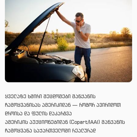
ყველაზე ხშირი შეცდომები მანქანის
ჩამოყვანისას ამერიკიდან — როგორ ავირიდოთ
დროისა და ფულის დაკარგვა
ამერიკის აუქციონებიდან (Copart/IAAI) მანქანის
ჩამოყვანა საქართველოში რეალურად