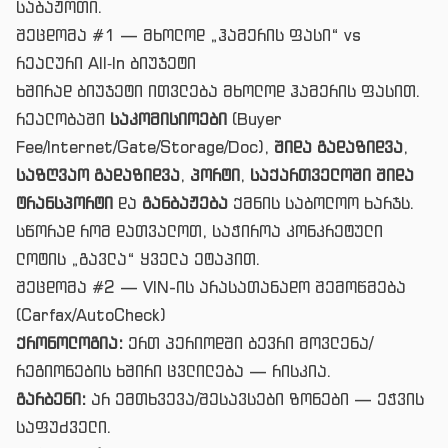
საბაჟოთი.
შეცდომა #1 — მხოლოდ „ჰამერის ფასი“ vs
რეალური All‑In ბიუჯეტი
ხშირად ბიუჯეტი ითვლება მხოლოდ ჰამერის ფასით.
რეალობაში
საკომისიოები
(Buyer
Fee/Internet/Gate/Storage/Doc),
შიდა გადაზიდვა
,
საზღვაო გადაზიდვა
,
პორტი
,
საქართველოში შიდა
ტრანსპორტი
და
განბაჟება
ქმნის საბოლოო ხარჯს.
სწორად რომ დათვალოთ, საჭიროა კონკრეტული
ლოტის „გავლა“ ყველა ეტაპით.
შეცდომა #2 — VIN-ის არასათანადო შემოწმება
(Carfax/AutoCheck)
ქრონოლოგია:
ერთ პერიოდში ბევრი მოვლენა/
რეგიონების ხშირი ცვლილება — რისკია.
გარბენი:
არ ემთხვევა/შესავსები ზონები — ეჭვის
საფუძველი.