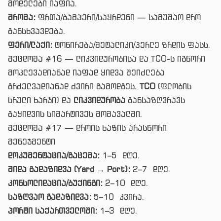
მოდელები იაფია.
შრომა:
ფრთა/ბამპერი/საყრდენი — სამუშაო დრო
განსხვავდება.
ფერი/ლაქი:
ტონირება/მეტალიკი/პერლე ზრდის ფასს.
შეცდომა #16 — ლიკვიდურობისა და TCO-ს იგნორი
მოკლევადიანად იაფად ყიდვა შეიძლება
გრძელვადიანად ძვირი გამოდგეს.
TCO
(ფლობის
სრული ხარჯი) და
ლიკვიდურობა
განსაზღვრავს
გაყიდვის სიმარტივეს მომავალში.
შეცდომა #17 — დროის ხაზის არასწორი
მენეჯმენტი
დოკუმენტაცია/გაცემა:
1–5 დღე.
შიდა გადაზიდვა (Yard → Port):
2–7 დღე.
კონსოლიდაცია/ბუქინგი:
2–10 დღე.
საზღვაო გადაზიდვა:
5–10 კვირა.
პორტი საქართველოში:
1–3 დღე.