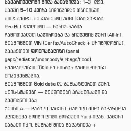
საქართველოში შიდა გადაზიდვა:
1–3 დღე.
ჯამში
5–10 კვირა
ბიდინგიდან თბილისში
მიღებამდე. მენეჯმენტი ამცირებს ვადებს.
Pre‑Bid ჩექლისტი — ნაბიჯ-ნაბიჯ
ჩამოთვალეთ
საჭიროება
და
ბიუჯეტის ჭერი
(All‑In).
შეამოწმეთ
VIN
(Carfax/AutoCheck + ქრონოლოგია).
გააკეთეთ
ფოტოანალიზი
(panel
gaps/radiator/underbody/airbags/flood).
დაადასტურეთ
Title
და მისგან გამომდინარე
დოკუმენტაცია.
შეამოწმეთ
Sold data
და განსაზღვრეთ ჭერი.
ქეის‑სტადები — შეცდომები პრაქტიკაში და
გამოსწორება
ქეისი A — დაბალი ჰამერი, მაღალი შიდა გადაზიდვა
კლიენტმა მოიგო ლოტი შორეული Yard‑იდან. ჰამერი
დაბალი იყო, მაგრამ შიდა გადაზიდვა +