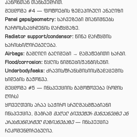
კანონთან თანხვედრით.
შეცდომა #4 — ფოტოების ზედაპირული ანალიზი
Panel gaps/geometry:
ხარვეზები მიანიშნებს
ჩარჩოს/საყრდენის დარტყმაზე.
Radiator support/condensor:
წინა დარტყმის
ხარისხი/ღირებულება.
Airbags:
გაშლილი ბალიშები → დამატებითი ხარჯი.
Flood/corrosion:
წყლის ნიშნები/ჟანგი/სუნი.
Underbody/leaks:
ძრავის/ტრანსმისიის/გადაცემის
ხიდების გაჟონვა.
შეცდომა #5 — ინსპექციის გამოტოვება (როდის
ღირს)
ყოველთვის არაა საჭირო სრულმასშტაბიანი
ინსპექცია, მაგრამ
მაღალ ბიუჯეტურ მანქანებზე ან
არასტანდარტულ დაზიანებაზე
— ინსპექცია
რეკომენდირებულია.