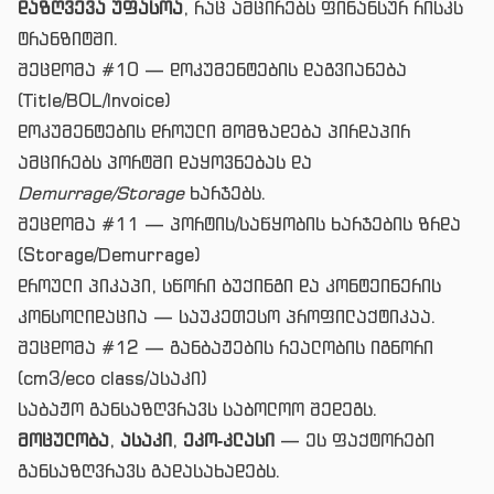
დაზღვევა უფასოა
, რაც ამცირებს ფინანსურ რისკს
ტრანზიტში.
შეცდომა #10 — დოკუმენტების დაგვიანება
(Title/BOL/Invoice)
დოკუმენტების დროული მომზადება პირდაპირ
ამცირებს პორტში დაყოვნებას და
Demurrage/Storage
ხარჯებს.
შეცდომა #11 — პორტის/საწყობის ხარჯების ზრდა
(Storage/Demurrage)
დროული პიკაპი, სწორი ბუქინგი და კონტეინერის
კონსოლიდაცია — საუკეთესო პროფილაქტიკაა.
შეცდომა #12 — განბაჟების რეალობის იგნორი
(cm3/eco class/ასაკი)
საბაჟო განსაზღვრავს საბოლოო შედეგს.
მოცულობა
,
ასაკი
,
ეკო‑კლასი
— ეს ფაქტორები
განსაზღვრავს გადასახადებს.