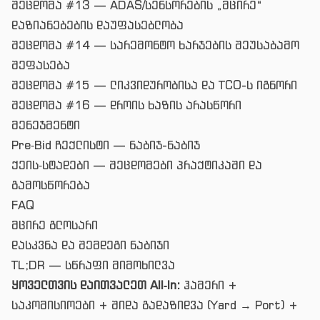
შეცდომა #13 — ADAS/სენსორების „მცირე“
დაზიანებების დაუფასებლობა
შეცდომა #14 — სარემონტო ხარჯების შეუსაბამო
შეფასება
შეცდომა #15 — ლიკვიდურობისა და TCO-ს იგნორი
შეცდომა #16 — დროის ხაზის არასწორი
მენეჯმენტი
Pre‑Bid ჩექლისტი — ნაბიჯ-ნაბიჯ
ქეის‑სტადები — შეცდომები პრაქტიკაში და
გამოსწორება
FAQ
მცირე გლოსარი
დასკვნა და შემდეგი ნაბიჯი
TL;DR — სწრაფი მიმოხილვა
ყოველთვის დაითვალეთ All‑In:
ჰამერი +
საკომისიოები + შიდა გადაზიდვა (Yard → Port) +