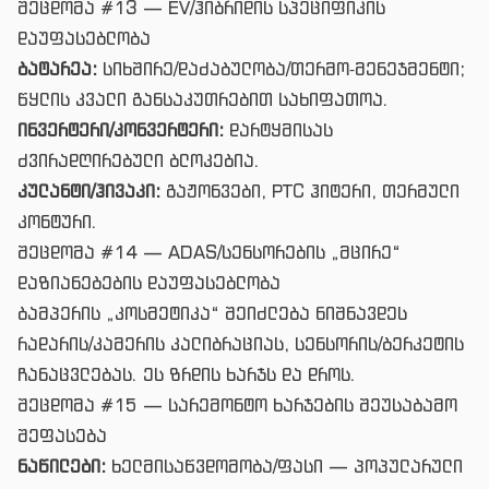
შეცდომა #13 — EV/ჰიბრიდის სპეციფიკის
დაუფასებლობა
ბატარეა:
სიხშირე/დაძაბულობა/თერმო‑მენეჯმენტი;
წყლის კვალი განსაკუთრებით სახიფათოა.
ინვერტერი/კონვერტერი:
დარტყმისას
ძვირადღირებული ბლოკებია.
კულანტი/ჰივაკი:
გაჟონვები, PTC ჰიტერი, თერმული
კონტური.
შეცდომა #14 — ADAS/სენსორების „მცირე“
დაზიანებების დაუფასებლობა
ბამპერის „კოსმეტიკა“ შეიძლება ნიშნავდეს
რადარის/კამერის კალიბრაციას, სენსორის/ბერკეტის
ჩანაცვლებას. ეს ზრდის ხარჯს და დროს.
შეცდომა #15 — სარემონტო ხარჯების შეუსაბამო
შეფასება
ნაწილები:
ხელმისაწვდომობა/ფასი — პოპულარული