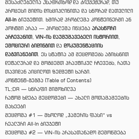
შესაძლებელია
უსაფრთხოდ
და
ბიუჯეტურად
, თუ
პროცესი მიდის დისციპლინითა და სწორად დათვლილი
All‑In
ბიუჯეტით. ხშირად პრობლემა კონტეინერში ან
პორტში არაა — პრობლემა იწყება
არასწორი
არჩევანით
,
VIN-ის დაუმუშავებელი ისტორიით
,
ემოციური ბიდინგით
და
დოკუმენტაციის
დაგვიანებით
. ეს სტატია ამ შეცდომებს აგიხსნით
დეტალურად და მოგცემთ პრაქტიკულ რჩევებს, რათა
თავიდან აიცილოთ ზედმეტი ხარჯი.
კონტენტ-გეგმა (Table of Contents)
TL;DR — სწრაფი მიმოხილვა
რატომ ხდება შეცდომები — ახალი მოთამაშეების
მახეები
შეცდომა #1 — მხოლოდ „ჰამერის ფასი“ vs
რეალური All‑In ბიუჯეტი
შეცდომა #2 — VIN-ის არასათანადო შემოწმება