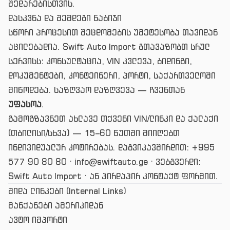
შედარებისთვის.
დასკვნა და შემდეგი ნაბიჯი
სწორი პროცესით შეცდომების უმეტესობა თავიდან
აცილებადია. Swift Auto Import გთავაზობთ სრულ
სერვისს: კონსულტაცია, VIN კვლევა, ბიდინგი,
დოკუმენტები, კონტეინერი, პორტი, საქართველოში
მიწოდება. საზღვაო დაზღვევა — ჩვენთან
უფასოა
.
გამოგზავნეთ ახლავე თქვენი VIN/ლინკი და ქალაქი
(თბილისი/სხვა) — 15–60 წუთში მიიღებთ
ინდივიდუალურ კოტირებას. დაგვიკავშირდით:
+995
577 90 80 80
·
info@swiftauto.ge
· ვებგვერდი:
Swift Auto Import
· ან პირდაპირ
კონტაქტ ფორმით
.
შიდა ლინკები (Internal Links)
მანქანები ამერიკიდან
ავტო იმპორტი