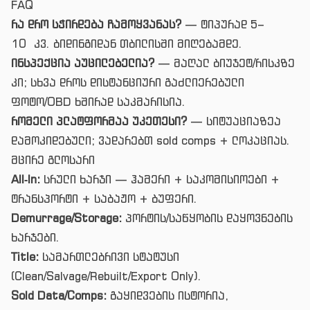
FAQ
რა დრო სჭირდება ჩამოყვანას?
— ტიპურად 5–
10 კვ. ბიდინგიდან თბილისში მიღებამდე.
ინსპექცია აუცილებელია?
— მაღალ ბიუჯეტ/რისკზე
კი; სხვა დროს დისტანციური გაძლიერებული
ფოტო/OBD ხშირად საკმარისია.
რომელი პლატფორმაა უკეთესი?
— სიტუაციაზეა
დამოკიდებული; ვადარებთ sold comps + ლოკაციას.
მცირე გლოსარი
All‑In:
სრული ხარჯი — ჰამერი + საკომისიოები +
ტრანსპორტი + საბაჟო + ბუფერი.
Demurrage/Storage:
პორტის/საწყობის დაყოვნების
ხარჯები.
Title:
სამართლებრივი სტატუსი
(Clean/Salvage/Rebuilt/Export Only).
Sold Data/Comps:
გაყიდვების ისტორია,